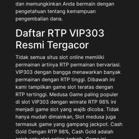
dan memungkinkan Anda bermain dengan
pengetahuan tentang kemampuan
pengembalian dana.
Daftar RTP VIP303
Resmi Tergacor
Tidak semua situs slot online memiliki
permainan artinya RTP permainan bervariasi.
VIP303 dengan bangga menawarkan banyak
permainan dengan RTP tinggi. Dibawah ini
kami tampilkan game slot teratas dengan
RTP tertinggi. Medusa Game paling populer
di slot VIP303 dengan winrate RTP 98% ini
menjadi game slot yang wajib dicoba. Tidak
hanya mudah dimainkan, Slot medusa juga
termasuk game yang gampang jackpot. Cash
Gold Dengan RTP 98%, Cash Gold adalah
salah satu slot online terbaik. Game ini