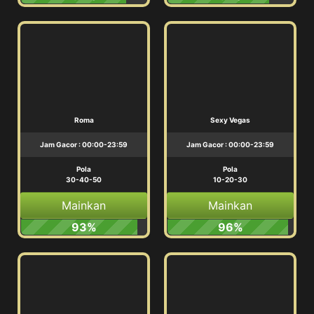
Roma
Sexy Vegas
Jam Gacor : 00:00-23:59
Jam Gacor : 00:00-23:59
Pola
Pola
30-40-50
10-20-30
Mainkan
Mainkan
93%
96%