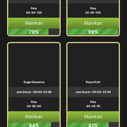
Pola
Pola
60-80-150
20-50-100
Mainkan
Mainkan
79%
99%
Sugar Bonanza
Royal Katt
Jam Gacor : 00:00-23:59
Jam Gacor : 00:00-23:59
Pola
Pola
30-50-90
30-45-55
Mainkan
Mainkan
84%
81%