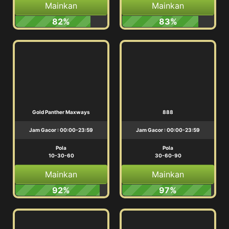
Mainkan
Mainkan
82%
83%
Gold Panther Maxways
888
Jam Gacor : 00:00-23:59
Jam Gacor : 00:00-23:59
Pola
Pola
10-30-60
30-60-90
Mainkan
Mainkan
92%
97%