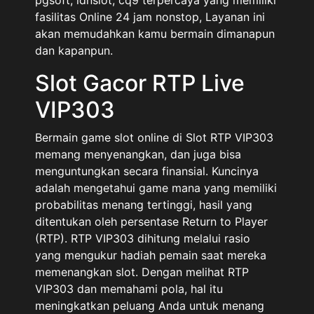
fasilitas Online 24 jam nonstop, Layanan ini
akan memudahkan kamu bermain dimanapun
dan kapanpun.
Slot Gacor RTP Live
VIP303
Bermain game slot online di Slot RTP VIP303
memang menyenangkan, dan juga bisa
menguntungkan secara finansial. Kuncinya
adalah mengetahui game mana yang memiliki
probabilitas menang tertinggi, hasil yang
ditentukan oleh persentase Return to Player
(RTP). RTP VIP303 dihitung melalui rasio
yang mengukur hadiah pemain saat mereka
memenangkan slot. Dengan melihat RTP
VIP303 dan memahami pola, hal itu
meningkatkan peluang Anda untuk menang