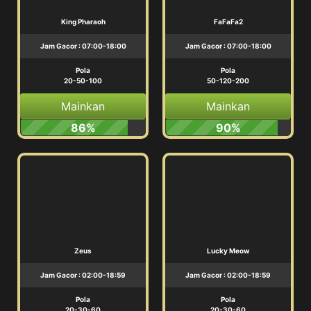
King Pharaoh
FaFaFa2
Jam Gacor : 07:00-18:00
Jam Gacor : 07:00-18:00
Pola
Pola
20-50-100
50-120-200
Mainkan
Mainkan
86%
90%
Zeus
Lucky Meow
Jam Gacor : 02:00-18:59
Jam Gacor : 02:00-18:59
Pola
Pola
20-30-60
20-30-60